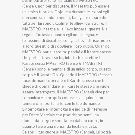
per imparare l’Arte Marziale del MAESTRO
(Sensei), non per discutere. Il Maestro può essere
un amico fuori dal Dojo, ma durante le lezioni egli
non conosce amici o nemici, famigliari o parenti:
tutti per lui sono ugualmente allievi da istruire. Il
MAESTRO insegna e l’allievo impara: questa è la
regola. Tuttavia quando egli non insegna, è
felicissimo di discutere con gli allievi, di rispondere
ai loro quesiti o di sciogliere i loro dubbi. Quando il
MAESTRO parla, ascolta: perché è il Karate stesso
che parla attraverso lui, infatti che sarebbe il
Karate senza MAESTRO (Sensei)? I MAESTRI
(Sensei) sono le membra di un unico corpo, questo
corpo è il Karate Do. Quando il MAESTRO (Sensei)
tace, domanda: perché è il Karate stesso che ti
chiede di domandare, è il Karate stesso che vuole
essere interrogato. Il MAESTRO (Sensei) vive per
comunicare la propria conoscenza, quindi non
temere di importunarlo con le tue domande.
L’interrogare e l’interrogarsi è indice di interesse
per l’Arte Marziale che pratichi; se senti una
domanda sorgere spontanea dal tuo cuore, in
quanto tale è una domanda lecita e giusta.
Se apri il tuo cuore al MAESTRO (Sensei), lui potrà