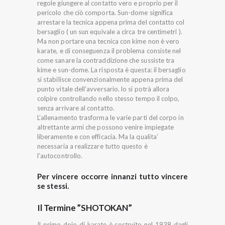
regole giungere al contatto vero e proprio per il
pericolo che ciò comporta. Sun-dome significa
arrestare la tecnica appena prima del contatto col
bersaglio ( un sun equivale a circa tre centimetri ).
Ma non portare una tecnica con kime non è vero
karate, e di conseguenza il problema consiste nel
come sanare la contraddizione che sussiste tra
kime e sun-dome. La risposta è questa: il bersaglio
si stabilisce convenzionalmente appena prima del
punto vitale dell’avversario. lo si potrà allora
colpire controllando nello stesso tempo il colpo,
senza arrivare al contatto.
L’allenamento trasforma le varie parti del corpo in
altrettante armi che possono venire impiegate
liberamente e con efficacia. Ma la qualita’
necessaria a realizzare tutto questo è
l’autocontrollo.
Per vincere occorre innanzi tutto vincere
se stessi.
Il Termine ”SHOTOKAN”
Il primo dojo di karate è costruito nel 1938 dagli