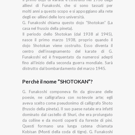
allievi di Funakoshi, che si sono tassati per
molti anni a questo scopo e si appoggiano alla rete
degli ex-allievi delle loro università.
G. Funakoshi chiama questo dojo “Shotokan” (La
casa nel fruscio della pineta).
Il periodo dello Shotokan (dal 1938 al 1945),
nasce il primo marzo 1938, proprio quando il
dojo Shotokan viene costruito. Esso diventa il
centro dell’insegnamento del karate di G.
Funakoshi ed è frequentato da numerosi adepti
fino all’inizio della seconda guerra mondiale. Sarà
distrutto dal bombardamento del marzo 1945.
Perchè il nome ”SHOTOKAN”?
G. Funakoshi componeva fin da giovane delle
poesie, ne calligrafava con notevole arte; egli
aveva scelto come pseudonimo di calligrafo Shoto
(fruscio della pineta). II suo paese natale era infatti
dominato dal castello di Shuri, che era prolungato
da colline e da monti coperti da foreste di pini.
Questi formano una lunga catena chiamata
Kobisan (Monti della coda di tigre). G. Funakoshi