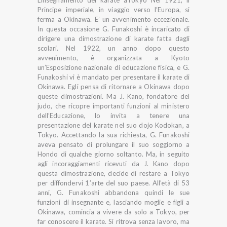
Principe imperiale, in viaggio verso l’Europa, si
ferma a Okinawa. E’ un avvenimento eccezionale.
In questa occasione G. Funakoshi è incaricato di
dirigere una dimostrazione di karate fatta dagli
scolari. Nel 1922, un anno dopo questo
avvenimento, è organizzata a Kyoto
un’Esposizione nazionale di educazione fisica, e G.
Funakoshi vi è mandato per presentare il karate di
Okinawa. Egli pensa di ritornare a Okinawa dopo
queste dimostrazioni. Ma J. Kano, fondatore del
judo, che ricopre importanti funzioni al ministero
dell’Educazione, lo invita a tenere una
presentazione del karate nel suo dojo Kodokan, a
Tokyo. Accettando la sua richiesta, G. Funakoshi
aveva pensato di prolungare il suo soggiorno a
Hondo di qualche giorno soltanto. Ma, in seguito
agli incoraggiamenti ricevuti da J. Kano dopo
questa dimostrazione, decide di restare a Tokyo
per diffondervi 1’arte del suo paese. All’età di 53
anni, G. Funakoshi abbandona quindi le sue
funzioni di insegnante e, lasciando moglie e figli a
Okinawa, comincia a vivere da solo a Tokyo, per
far conoscere il karate. Si ritrova senza lavoro, ma