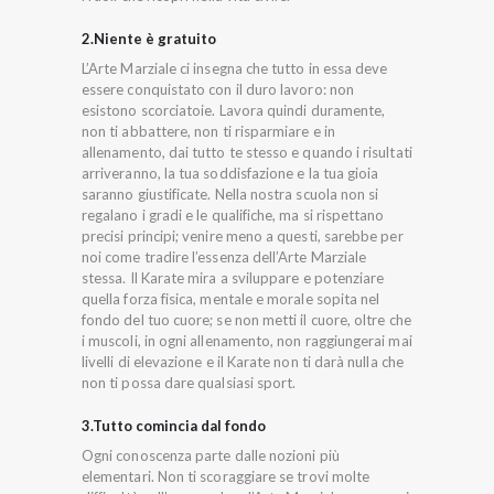
2.Niente è gratuito
L’Arte Marziale ci insegna che tutto in essa deve
essere conquistato con il duro lavoro: non
esistono scorciatoie. Lavora quindi duramente,
non ti abbattere, non ti risparmiare e in
allenamento, dai tutto te stesso e quando i risultati
arriveranno, la tua soddisfazione e la tua gioia
saranno giustificate. Nella nostra scuola non si
regalano i gradi e le qualifiche, ma si rispettano
precisi principi; venire meno a questi, sarebbe per
noi come tradire l’essenza dell’Arte Marziale
stessa. Il Karate mira a sviluppare e potenziare
quella forza fisica, mentale e morale sopita nel
fondo del tuo cuore; se non metti il cuore, oltre che
i muscoli, in ogni allenamento, non raggiungerai mai
livelli di elevazione e il Karate non ti darà nulla che
non ti possa dare qualsiasi sport.
3.Tutto comincia dal fondo
Ogni conoscenza parte dalle nozioni più
elementari. Non ti scoraggiare se trovi molte