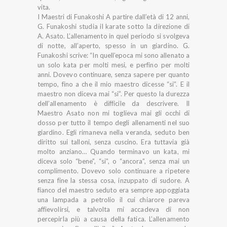
vita.
I Maestri di Funakoshi A partire dall’età di 12 anni,
G. Funakoshi studia il karate sotto la direzione di
A. Asato. L’allenamento in quel periodo si svolgeva
di notte, all’aperto, spesso in un giardino. G.
Funakoshi scrive: “In quell’epoca mi sono allenato a
un solo kata per molti mesi, e perfino per molti
anni. Dovevo continuare, senza sapere per quanto
tempo, fino a che il mio maestro dicesse “si”. E il
maestro non diceva mai “si”. Per questo la durezza
dell’allenamento è difficile da descrivere. Il
Maestro Asato non mi toglieva mai gli occhi di
dosso per tutto il tempo degli allenamenti nel suo
giardino. Egli rimaneva nella veranda, seduto ben
diritto sui talloni, senza cuscino. Era tuttavia già
molto anziano… Quando terminavo un kata, mi
diceva solo “bene”, “si”, o “ancora”, senza mai un
complimento. Dovevo solo continuare a ripetere
senza fine la stessa cosa, inzuppato di sudore. A
fianco del maestro seduto era sempre appoggiata
una lampada a petrolio il cui chiarore pareva
affievolirsi, e talvolta mi accadeva di non
percepirla più a causa della fatica. L’allenamento