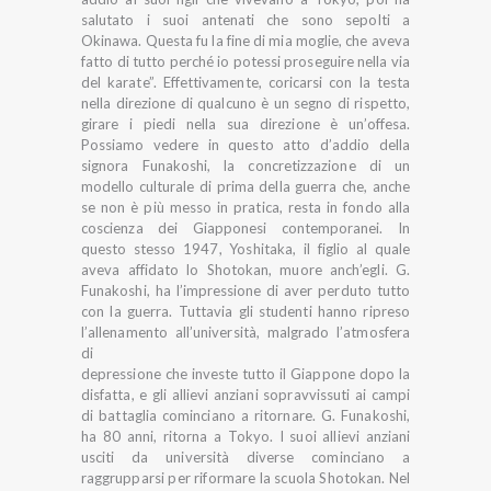
salutato i suoi antenati che sono sepolti a
Okinawa. Questa fu la fine di mia moglie, che aveva
fatto di tutto perché io potessi proseguire nella via
del karate”. Effettivamente, coricarsi con la testa
nella direzione di qualcuno è un segno di rispetto,
girare i piedi nella sua direzione è un’offesa.
Possiamo vedere in questo atto d’addio della
signora Funakoshi, la concretizzazione di un
modello culturale di prima della guerra che, anche
se non è più messo in pratica, resta in fondo alla
coscienza dei Giapponesi contemporanei. In
questo stesso 1947, Yoshitaka, il figlio al quale
aveva affidato lo Shotokan, muore anch’egli. G.
Funakoshi, ha l’impressione di aver perduto tutto
con la guerra. Tuttavia gli studenti hanno ripreso
l’allenamento all’università, malgrado l’atmosfera
di
depressione che investe tutto il Giappone dopo la
disfatta, e gli allievi anziani sopravvissuti ai campi
di battaglia cominciano a ritornare. G. Funakoshi,
ha 80 anni, ritorna a Tokyo. I suoi allievi anziani
usciti da università diverse cominciano a
raggrupparsi per riformare la scuola Shotokan. Nel