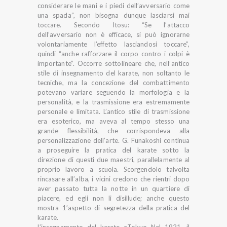
considerare le mani e i piedi dell’avversario come
una spada”, non bisogna dunque lasciarsi mai
toccare. Secondo Itosu: “Se l’attacco
dell’avversario non è efficace, si può ignorarne
volontariamente l’effetto lasciandosi toccare”,
quindi “anche rafforzare il corpo contro i colpi è
importante”. Occorre sottolineare che, nell’antico
stile di insegnamento del karate, non soltanto le
tecniche, ma la concezione del combattimento
potevano variare seguendo la morfologia e la
personalità, e la trasmissione era estremamente
personale e limitata. L’antico stile di trasmissione
era esoterico, ma aveva al tempo stesso una
grande flessibilità, che corrispondeva alla
personalizzazione dell’arte. G. Funakoshi continua
a proseguire la pratica del karate sotto la
direzione di questi due maestri, parallelamente al
proprio lavoro a scuola. Scorgendolo talvolta
rincasare all’alba, i vicini credono che rientri dopo
aver passato tutta la notte in un quartiere di
piacere, ed egli non li disillude; anche questo
mostra 1’aspetto di segretezza della pratica del
karate.
L’insegnamento del karate aTokyo Nel 1921, il