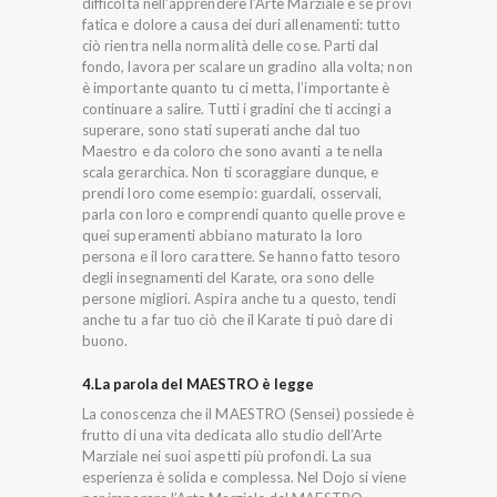
difficoltà nell’apprendere l’Arte Marziale e se provi
fatica e dolore a causa dei duri allenamenti: tutto
ciò rientra nella normalità delle cose. Parti dal
fondo, lavora per scalare un gradino alla volta; non
è importante quanto tu ci metta, l’importante è
continuare a salire. Tutti i gradini che ti accingi a
superare, sono stati superati anche dal tuo
Maestro e da coloro che sono avanti a te nella
scala gerarchica. Non ti scoraggiare dunque, e
prendi loro come esempio: guardali, osservali,
parla con loro e comprendi quanto quelle prove e
quei superamenti abbiano maturato la loro
persona e il loro carattere. Se hanno fatto tesoro
degli insegnamenti del Karate, ora sono delle
persone migliori. Aspira anche tu a questo, tendi
anche tu a far tuo ciò che il Karate ti può dare di
buono.
4.La parola del MAESTRO è legge
La conoscenza che il MAESTRO (Sensei) possiede è
frutto di una vita dedicata allo studio dell’Arte
Marziale nei suoi aspetti più profondi. La sua
esperienza è solida e complessa. Nel Dojo si viene