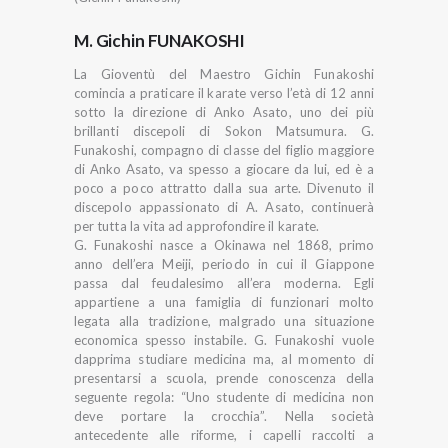
M. Gichin FUNAKOSHI
La Gioventù del Maestro Gichin Funakoshi
comincia a praticare il karate verso l’età di 12 anni
sotto la direzione di Anko Asato, uno dei più
brillanti discepoli di Sokon Matsumura. G.
Funakoshi, compagno di classe del figlio maggiore
di Anko Asato, va spesso a giocare da lui, ed è a
poco a poco attratto dalla sua arte. Divenuto il
discepolo appassionato di A. Asato, continuerà
per tutta la vita ad approfondire il karate.
G. Funakoshi nasce a Okinawa nel 1868, primo
anno dell’era Meiji, periodo in cui il Giappone
passa dal feudalesimo all’era moderna. Egli
appartiene a una famiglia di funzionari molto
legata alla tradizione, malgrado una situazione
economica spesso instabile. G. Funakoshi vuole
dapprima studiare medicina ma, al momento di
presentarsi a scuola, prende conoscenza della
seguente regola: “Uno studente di medicina non
deve portare la crocchia”. Nella società
antecedente alle riforme, i capelli raccolti a