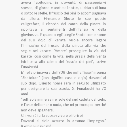
aveva l’abitudine, in gioventù, di passeggiarvi
spesso, di giorno e anche di notte, al chiaro di luna
o sotto le stelle. Il fruscio dei pini lo accompagnava
da allora. Firmando Shoto le sue poesie
calligrafate, il ricordo del canto della pineta lo
riportava ai sentimenti dell’infanzia e della
giovinezza. E quando egli sceglie Shoto come nome
del suo dojo di karate, vuole ancora legare
l’immagine del fruscio della pineta alla via che
segue nel karate. “Amerei proseguire la via del
karate, cosi come la vita, nella grazia della verità
intrinseca alla calma del fruscio dei pini”, scrive
Funakoshi.
E’ nella primavera del l938 che egli affigge l’insegna
“Shotokan” (kan significa casa o dojo) davanti al
suo dojo. Questo nome sarà in seguito utilizzato
per designare la sua scuola. G. Funakoshi ha 70
anni.
“sull’isola immersa nel sole del sud caduta dal cielo,
è l’arte della mano nuda, che mi preoccupa, perché
non deve spegnersi.
Chi vorrà farla sopravvivere e fiorire?
Davanti al cielo azzurro io assumo l’impegno.”
(Gichin Funakoshi)