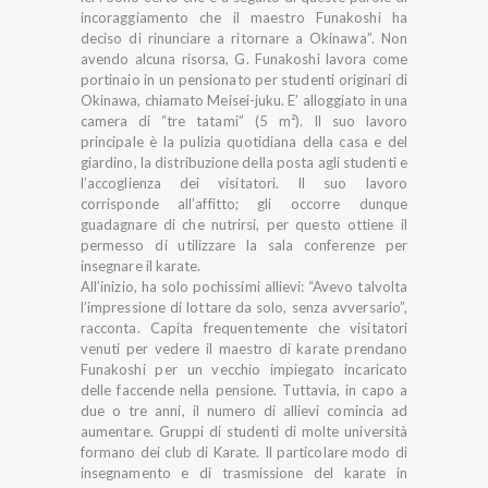
incoraggiamento che il maestro Funakoshi ha
deciso di rinunciare a ritornare a Okinawa”. Non
avendo alcuna risorsa, G. Funakoshi lavora come
portinaio in un pensionato per studenti originari di
Okinawa, chiamato Meisei-juku. E’ alloggiato in una
camera di “tre tatami” (5 m²). Il suo lavoro
principale è la pulizia quotidiana della casa e del
giardino, la distribuzione della posta agli studenti e
l’accoglienza dei visitatori. Il suo lavoro
corrisponde all’affitto; gli occorre dunque
guadagnare di che nutrirsi, per questo ottiene il
permesso di utilizzare la sala conferenze per
insegnare il karate.
All’inizio, ha solo pochissimi allievi: “Avevo talvolta
l’impressione di lottare da solo, senza avversario”,
racconta. Capita frequentemente che visitatori
venuti per vedere il maestro di karate prendano
Funakoshi per un vecchio impiegato incaricato
delle faccende nella pensione. Tuttavia, in capo a
due o tre anni, il numero di allievi comincia ad
aumentare. Gruppi di studenti di molte università
formano dei club di Karate. Il particolare modo di
insegnamento e di trasmissione del karate in