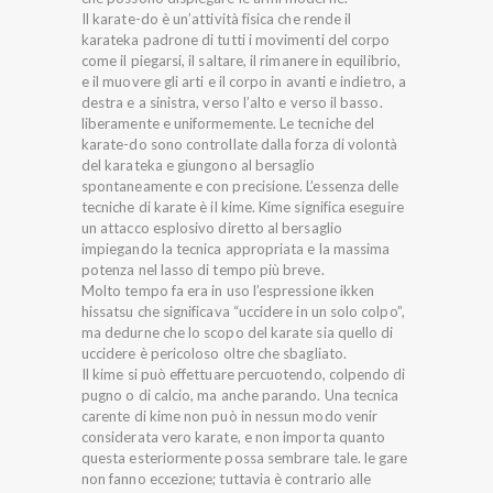
Il karate-do è un’attività fisica che rende il
karateka padrone di tutti i movimenti del corpo
come il piegarsi, il saltare, il rimanere in equilibrio,
e il muovere gli arti e il corpo in avanti e indietro, a
destra e a sinistra, verso l’alto e verso il basso.
liberamente e uniformemente. Le tecniche del
karate-do sono controllate dalla forza di volontà
del karateka e giungono al bersaglio
spontaneamente e con precisione. L’essenza delle
tecniche di karate è il kime. Kime significa eseguire
un attacco esplosivo diretto al bersaglio
impiegando la tecnica appropriata e la massima
potenza nel lasso di tempo più breve.
Molto tempo fa era in uso l’espressione ikken
hissatsu che significava “uccidere in un solo colpo”,
ma dedurne che lo scopo del karate sia quello di
uccidere è pericoloso oltre che sbagliato.
Il kime si può effettuare percuotendo, colpendo di
pugno o di calcio, ma anche parando. Una tecnica
carente di kime non può in nessun modo venir
considerata vero karate, e non importa quanto
questa esteriormente possa sembrare tale. le gare
non fanno eccezione; tuttavia è contrario alle