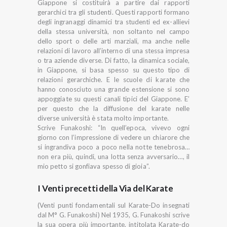
Giappone si costituirà a partire dai rapporti
gerarchici tra gli studenti. Questi rapporti formano
degli ingranaggi dinamici tra studenti ed ex-allievi
della stessa università, non soltanto nel campo
dello sport o delle arti marziali, ma anche nelle
relazioni di lavoro all’interno di una stessa impresa
o tra aziende diverse. Di fatto, la dinamica sociale,
in Giappone, si basa spesso su questo tipo di
relazioni gerarchiche. E le scuole di karate che
hanno conosciuto una grande estensione si sono
appoggiate su questi canali tipici del Giappone. E’
per questo che la diffusione del karate nelle
diverse università è stata molto importante.
Scrive Funakoshi: “In quell’epoca, vivevo ogni
giorno con l’impressione di vedere un chiarore che
si ingrandiva poco a poco nella notte tenebrosa…
non era più, quindi, una lotta senza avversario…, il
mio petto si gonfiava spesso di gioia”.
I Venti precetti della Via del Karate
(Venti punti fondamentali sul Karate-Do insegnati
dal M° G. Funakoshi) Nel 1935, G. Funakoshi scrive
la sua opera più importante, intitolata Karate-do