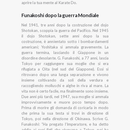
aprire la tua mente al Karate Do.
Funakoshi dopo la guerra Mondiale
Nel 1941, tre anni dopo la costruzione del dojo
Shotokan, scoppia la guerra del Pacifico. Nel 1945
il dojo Shotokan, sette anni dopo la sua
costruzione, è annientato sotto i bombardamenti
americani; Yoshitaka si ammala gravemente. La
guerra termina, lasciando il Giappone in un
disordine desolante. G. Funakoshi, a 77 anni, lascia
Tokyo per raggiungere sua moglie che si era
rifugiata a Oita (nel sud del Giappone). Essi si
ritrovano dopo una lunga separazione e vivono
insieme coltivando da soli della verdura e
raccogliendo molluschi e alghe in riva al mare. La
vita non è certo facile, ma finalmente sono insieme.
Due anni più tardi, nel 1947, sua moglie si ammala
improvvisamente e muore poco tempo dopo.
Prima di morire gli domanda di coricarla in modo
che prima la sua testa si trovi in direzione di
Tokyo, poi nella direzione di Okinawa. Scrive G.
Funakoshi: “Ha pregato l’Imperatore, e ha detto
addio ai suoi figli che vivevano a Tokyo, poi ha