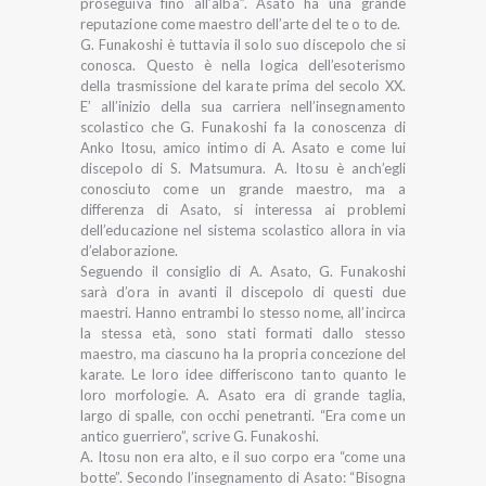
proseguiva fino all’alba”. Asato ha una grande
reputazione come maestro dell’arte del te o to de.
G. Funakoshi è tuttavia il solo suo discepolo che si
conosca. Questo è nella logica dell’esoterismo
della trasmissione del karate prima del secolo XX.
E’ all’inizio della sua carriera nell’insegnamento
scolastico che G. Funakoshi fa la conoscenza di
Anko Itosu, amico intimo di A. Asato e come lui
discepolo di S. Matsumura. A. Itosu è anch’egli
conosciuto come un grande maestro, ma a
differenza di Asato, si interessa ai problemi
dell’educazione nel sistema scolastico allora in via
d’elaborazione.
Seguendo il consiglio di A. Asato, G. Funakoshi
sarà d’ora in avanti il discepolo di questi due
maestri. Hanno entrambi lo stesso nome, all’incirca
la stessa età, sono stati formati dallo stesso
maestro, ma ciascuno ha la propria concezione del
karate. Le loro idee differiscono tanto quanto le
loro morfologie. A. Asato era di grande taglia,
largo di spalle, con occhi penetranti. “Era come un
antico guerriero”, scrive G. Funakoshi.
A. Itosu non era alto, e il suo corpo era “come una
botte”. Secondo l’insegnamento di Asato: “Bisogna