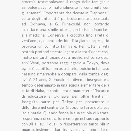
crocchia testimoniavano il rango della famiglia e
simboleggiavano materialmente la continuità con
gli antenati. L’importanza che riveste in Giappone il
culto degli antenati è particolarmente accentuata
ad Okinawa, e G. Funakoshi, non potendo
accettare una simile offesa, preferisce rinunciare
alla medicina. Conserva la crocchia fino all’età di
vent’anni, e, quando decide di tagliarsi i capelli, ciò
provoca un conflitto familiare. Per tutta la vita
resterà profondamente legato alla tradizione; così,
molto più tardi, quando sua moglie, nel corso degli
anni Venti, potrebbe raggiungerlo a Tokyo, dove
egli si è stabilito, non potrà farlo, poiché in tal caso
nessuno rimarrebbe a occuparsi della tomba degli
avi. A 21 anni, G. Funakoshi diventa insegnante a
tempo determinato in una scuola elementare della
città di Naha, e continuerà a mantenere 1’incarico
di educatore a Okinawa per oltre trent’anni.
Inseguito parte per Tokyo per presentare e
diffondere nel centro del Giappone l’arte della sua
isola natale. Quando fonda la sua scuola di karate,
l’esperienza di educatore emerge nel suo rapporto
con gli allievi, i quali lo rispetteranno tanto più in
quanto, insieme al karate, egli insegna uno stile di