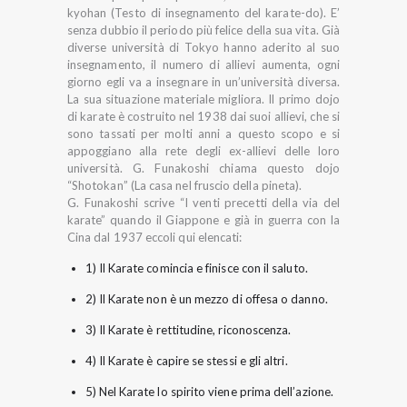
kyohan (Testo di insegnamento del karate-do). E’
senza dubbio il periodo più felice della sua vita. Già
diverse università di Tokyo hanno aderito al suo
insegnamento, il numero di allievi aumenta, ogni
giorno egli va a insegnare in un’università diversa.
La sua situazione materiale migliora. Il primo dojo
di karate è costruito nel 1938 dai suoi allievi, che si
sono tassati per molti anni a questo scopo e si
appoggiano alla rete degli ex-allievi delle loro
università. G. Funakoshi chiama questo dojo
“Shotokan” (La casa nel fruscio della pineta).
G. Funakoshi scrive “I venti precetti della via del
karate” quando il Giappone e già in guerra con la
Cina dal 1937 eccoli qui elencati:
1) Il Karate comincia e finisce con il saluto.
2) Il Karate non è un mezzo di offesa o danno.
3) Il Karate è rettitudine, riconoscenza.
4) Il Karate è capire se stessi e gli altri.
5) Nel Karate lo spirito viene prima dell’azione.