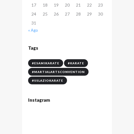
17
18
19
20
21
22
23
24
25
26
27
28
29
30
31
« Ago
Tags
#ESAMIKARATE
#KARATE
#MARTIALARTSCONVENTION
#SSLAZIOKARATE
Instagram