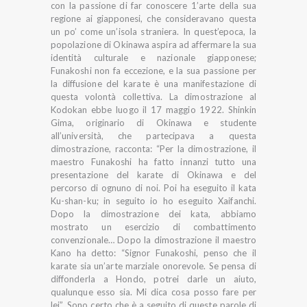
con la passione di far conoscere 1’arte della sua
regione ai giapponesi, che consideravano questa
un po’ come un’isola straniera. In quest’epoca, la
popolazione di Okinawa aspira ad affermare la sua
identità culturale e nazionale giapponese;
Funakoshi non fa eccezione, e la sua passione per
la diffusione del karate è una manifestazione di
questa volontà collettiva. La dimostrazione al
Kodokan ebbe luogo il 17 maggio 1922. Shinkin
Gima, originario di Okinawa e studente
all’università, che partecipava a questa
dimostrazione, racconta: “Per la dimostrazione, il
maestro Funakoshi ha fatto innanzi tutto una
presentazione del karate di Okinawa e del
percorso di ognuno di noi. Poi ha eseguito il kata
Ku-shan-ku; in seguito io ho eseguito Xaifanchi.
Dopo la dimostrazione dei kata, abbiamo
mostrato un esercizio di combattimento
convenzionale… Dopo la dimostrazione il maestro
Kano ha detto: “Signor Funakoshi, penso che il
karate sia un’arte marziale onorevole. Se pensa di
diffonderla a Hondo, potrei darle un aiuto,
qualunque esso sia. Mi dica cosa posso fare per
lei”. Sono certo che è a seguito di queste parole di